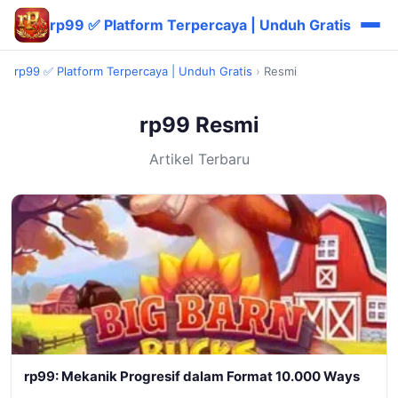
rp99 ✅ Platform Terpercaya | Unduh Gratis
rp99 ✅ Platform Terpercaya | Unduh Gratis
›
Resmi
rp99 Resmi
Artikel Terbaru
rp99: Mekanik Progresif dalam Format 10.000 Ways