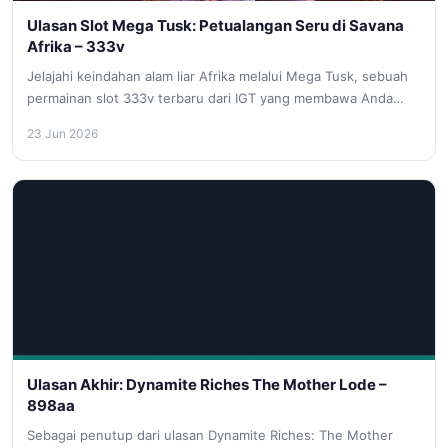
Ulasan Slot Mega Tusk: Petualangan Seru di Savana
Afrika – 333v
Jelajahi keindahan alam liar Afrika melalui Mega Tusk, sebuah
permainan slot 333v terbaru dari IGT yang membawa Anda
langsung ke...
23 Jun 2026
Ulasan Akhir: Dynamite Riches The Mother Lode –
898aa
Sebagai penutup dari ulasan Dynamite Riches: The Mother