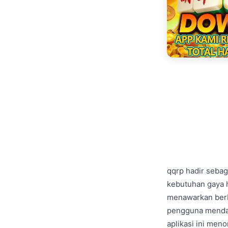
qqrp hadir sebag
kebutuhan gaya h
menawarkan berb
pengguna mendap
aplikasi ini men