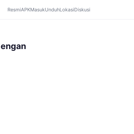
Resmi
APK
Masuk
Unduh
Lokasi
Diskusi
 dengan