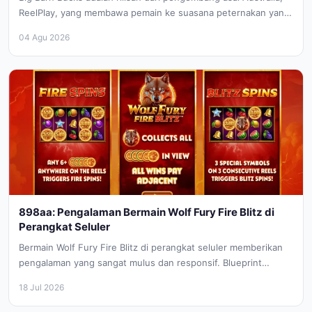
ReelPlay, yang membawa pemain ke suasana peternakan yang
ceria. Jika Anda...
04 Agu 2026
898aa: Pengalaman Bermain Wolf Fury Fire Blitz di
Perangkat Seluler
Bermain Wolf Fury Fire Blitz di perangkat seluler memberikan
pengalaman yang sangat mulus dan responsif. Blueprint
Gaming telah mengoptimalkan antarmuka...
18 Jul 2026