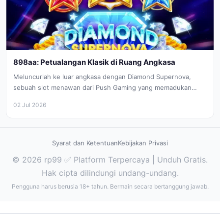
898aa: Petualangan Klasik di Ruang Angkasa
Meluncurlah ke luar angkasa dengan Diamond Supernova,
sebuah slot menawan dari Push Gaming yang memadukan
elemen klasik dengan estetika kosmik...
02 Jul 2026
Syarat dan Ketentuan
Kebijakan Privasi
© 2026 rp99 ✅ Platform Terpercaya | Unduh Gratis.
Hak cipta dilindungi undang-undang.
Pengguna harus berusia 18+ tahun. Bermain secara bertanggung jawab.